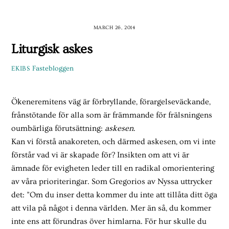
Skip
to
MARCH 26, 2014
content
Liturgisk askes
Fastebloggen
EKIBS
Ökeneremitens väg är förbryllande, förargelseväckande,
frånstötande för alla som är främmande för frälsningens
oumbärliga förutsättning:
askesen
.
Kan vi förstå anakoreten, och därmed askesen, om vi inte
förstår vad vi är skapade för? Insikten om att vi är
ämnade för evigheten leder till en radikal omorientering
av våra prioriteringar. Som Gregorios av Nyssa uttrycker
det: ”Om du inser detta kommer du inte att tillåta ditt öga
att vila på något i denna världen. Mer än så, du kommer
inte ens att förundras över himlarna. För hur skulle du