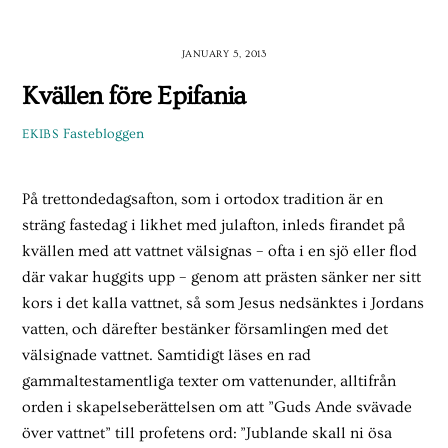
Skip
to
JANUARY 5, 2013
content
Kvällen före Epifania
Fastebloggen
EKIBS
På trettondedagsafton, som i ortodox tradition är en
sträng fastedag i likhet med julafton, inleds firandet på
kvällen med att vattnet välsignas – ofta i en sjö eller flod
där vakar huggits upp – genom att prästen sänker ner sitt
kors i det kalla vattnet, så som Jesus nedsänktes i Jordans
vatten, och därefter bestänker församlingen med det
välsignade vattnet. Samtidigt läses en rad
gammaltestamentliga texter om vattenunder, alltifrån
orden i skapelseberättelsen om att ”Guds Ande svävade
över vattnet” till profetens ord: ”Jublande skall ni ösa