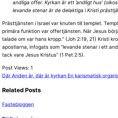
andliga offer. Kyrkan är ett ’andligt hus’ (oik
levande stenar är de delaktiga i Kristi prästtjä
Prästtjänsten i Israel var knuten till templet. Tem
primära funktion var offertjänsten. När Jesus börj
talade om var hans kropp.” (Joh 2:19, 21) Kristi k
apostlarna, infogats som ”levande stenar i ett and
tack vare Jesus Kristus” (1 Pet 2:5).
Post Views:
1
Där Anden är, där är kyrkan
En karismatisk organ
Related Posts
Fastebloggen