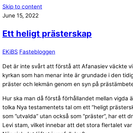
Skip to content
June 15, 2022
Ett heligt prästerskap
EKiBS
Fastebloggen
Det är inte svårt att förstå att Afanasiev väckte v
kyrkan som han menar inte är grundade i den tidiga 
präster och lekmän genom en syn på prästämbetet
Hur ska man då förstå förhållandet mellan vigda ä
tolka Nya testamentets tal om ett ”heligt prästersk
som ”utvalda” utan också som “präster”, har ett dram
Levi stam, vilket innebar att det stora flertalet v