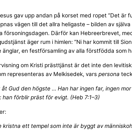
 Jesus gav upp andan på korset med ropet ”Det är f
nas vägen till det allra heligaste – bilden av själva
ra försoningsdagen. Därför kan Hebreerbrevet, med
gudstjänst äger rum i himlen: ”Ni har kommit till S
nglar, en festförsamling av alla förstfödda som ha
isning om Kristi prästtjänst är det inte den levitis
 som representeras av Melkisedek, vars
persona
teck
 åt Gud den högste … Han har ingen far, ingen mor
: han förblir präst för evigt. (Heb 7:1–3)
er:
de kristna ett tempel som inte är byggt av människoh