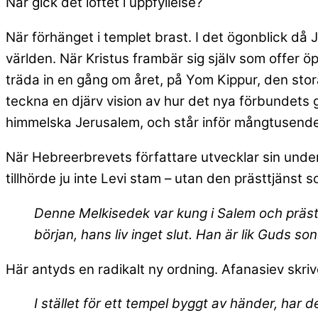
När gick det löftet i uppfyllelse?
När förhänget i templet brast. I det ögonblick då
världen. När Kristus frambär sig själv som offer öpp
träda in en gång om året, på Yom Kippur, den sto
teckna en djärv vision av hur det nya förbundets 
himmelska Jerusalem, och står inför mångtusende ä
När Hebreerbrevets författare utvecklar sin underv
tillhörde ju inte Levi stam – utan den prästtjänst
Denne Melkisedek var kung i Salem och präst
början, hans liv inget slut. Han är lik Guds son
Här antyds en radikalt ny ordning. Afanasiev skriv
I stället för ett tempel byggt av händer, har 