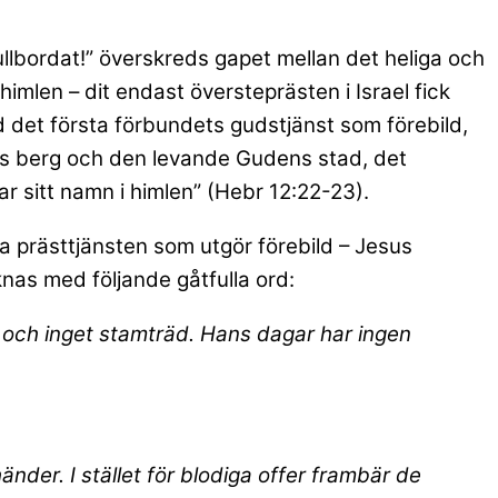
ullbordat!” överskreds gapet mellan det heliga och
 himlen – dit endast översteprästen i Israel fick
 det första förbundets gudstjänst som förebild,
ions berg och den levande Gudens stad, det
r sitt namn i himlen” (Hebr 12:22-23).
ka prästtjänsten som utgör förebild – Jesus
nas med följande gåtfulla ord:
 och inget stamträd. Hans dagar har ingen
änder. I stället för blodiga offer frambär de