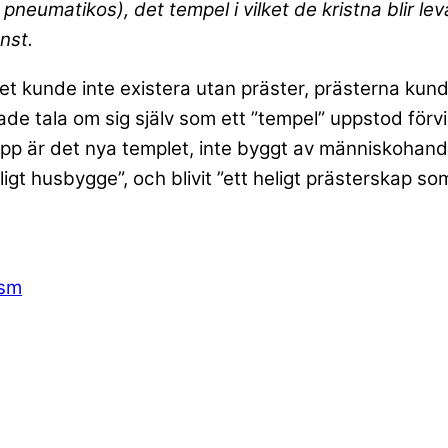
os pneumatikos), det tempel i vilket de kristna blir
nst.
plet kunde inte existera utan präster, prästerna kun
ade tala om sig själv som ett ”tempel” uppstod förv
ropp är det nya templet, inte byggt av människohand.
ligt husbygge”, och blivit ”ett heligt prästerskap s
ism