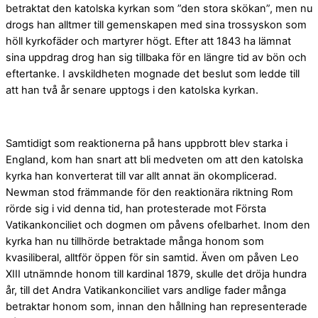
betraktat den katolska kyrkan som ”den stora skökan”, men nu
drogs han alltmer till gemenskapen med sina trossyskon som
höll kyrkofäder och martyrer högt. Efter att 1843 ha lämnat
sina uppdrag drog han sig tillbaka för en längre tid av bön och
eftertanke. I avskildheten mognade det beslut som ledde till
att han två år senare upptogs i den katolska kyrkan.
Samtidigt som reaktionerna på hans uppbrott blev starka i
England, kom han snart att bli medveten om att den katolska
kyrka han konverterat till var allt annat än okomplicerad.
Newman stod främmande för den reaktionära riktning Rom
rörde sig i vid denna tid, han protesterade mot Första
Vatikankonciliet och dogmen om påvens ofelbarhet. Inom den
kyrka han nu tillhörde betraktade många honom som
kvasiliberal, alltför öppen för sin samtid. Även om påven Leo
XIII utnämnde honom till kardinal 1879, skulle det dröja hundra
år, till det Andra Vatikankonciliet vars andlige fader många
betraktar honom som, innan den hållning han representerade