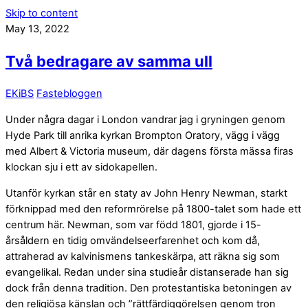
Skip to content
May 13, 2022
Två bedragare av samma ull
EKiBS
Fastebloggen
Under några dagar i London vandrar jag i gryningen genom
Hyde Park till anrika kyrkan Brompton Oratory, vägg i vägg
med Albert & Victoria museum, där dagens första mässa firas
klockan sju i ett av sidokapellen.
Utanför kyrkan står en staty av John Henry Newman, starkt
förknippad med den reformrörelse på 1800-talet som hade ett
centrum här. Newman, som var född 1801, gjorde i 15-
årsåldern en tidig omvändelseerfarenhet och kom då,
attraherad av kalvinismens tankeskärpa, att räkna sig som
evangelikal. Redan under sina studieår distanserade han sig
dock från denna tradition. Den protestantiska betoningen av
den religiösa känslan och ”rättfärdiggörelsen genom tron