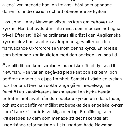
allena” var, menade han, en trojansk häst som öppnade
dörren för individualism och ett oberoende av kyrkan.
Hos John Henry Newman växte insikten om behovet av
kyrkan. Han behövde den inte minst som medicin mot egna
tvivel. Efter att 1824 ha ordinerats till präst i den Anglikanska
kyrkan blev han snart en av förgrundsgestalterna i den
framväxande Oxfordrörelsen inom denna kyrka. En rörelse
som betonade kontinuiteten med den odelade kyrkans tid.
Överallt dit han kom samlades människor för att lyssna till
Newman. Han var en begåvad predikant och skribent, och
berörde genom sin djupa fromhet. Samtidigt växte en tvekan
hos honom. Newman sökte länge gå en medelväg; han
framhöll att katolicitetens lackmustest i en kyrka består i
troheten mot arvet från den odelade kyrkan och dess fäder,
och att det därför var möjligt att betrakta den engelska kyrkan
som ”katolsk” i ordets verkliga mening. En hållning som
kritiserades av dem som menade att det riskerade att
underkänna reformationen. I sin ungdom hade Newman