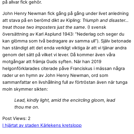
på allvar fick gehör.
John Henry Newman fick gång på gång under livet anledning
att stava på en berömd dikt av Kipling:
Triumph and disaster…
treat those two imposters just the same
. (I svensk
översättning av Karl Asplund 1943: “Nederlag och seger du
kan glömma som två bedragare av samma ull”). Själv betonade
han ständigt att det enda verkligt viktiga är att vi tjänar andra
genom det sätt på vilket vi lever. Då kommer även våra
motgångar att främja Guds syften. När han 2019
helgonförklarades citerade påve Franciskus i mässan några
rader ur en hymn av John Henry Newman, ord som
sammanfattar en livshållning full av förtröstan även när tunga
moln skymmer sikten:
Lead, kindly light, amid the encircling gloom, lead
thou me on.
Post Views:
2
I hjärtat av staden
Kärlekens kretslopp