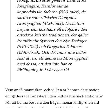
teologi förutsätter givetvis hans stora
föregångare, framför allt de
kappadokiska fäderna (300-talet), de
skrifter som tillskrivs Dionysios
Areropagiten (400-talet). Dessutom
inryms den hos hans efterföljare i den
ortodoxa kristna traditionen, det gäller
framför allt Symeon den Nye Teologen
(949–1022) och Gregorios Palamas
(1296–1359). Och det finns inte heller
skäl att tro att denna tradition upphör
med dessa, att den inte har en
förlängning in i vår egen tid.
Vem är då människan, och vilken är hennes destination,
enligt dessa läromästare i den östliga kristna traditionen?
För att kunna besvara den frågan menar Philip Sherrard