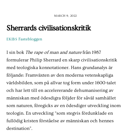
Skip
to
MARCH 9, 2022
content
Sherrards civilisationskritik
Fastebloggen
EKIBS
I sin bok
The rape of man and nature
från 1987
formulerar Philip Sherrard en skarp civilisationskritik
med teologiska konnotationer. Hans grundanalys är
följande: Framväxten av den moderna vetenskapliga
världsbilden, som på allvar tog form under 1600-talet
och har lett till en accelererande dehumanisering av
människan med ödesdigra följder för såväl samhället
som naturen, föregicks av en ödesdiger utveckling inom
teologin. En utveckling “som stegvis fördunklade en
fullödig kristen förståelse av människan och hennes
destination”.