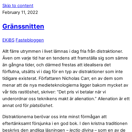
Skip to content
February 11, 2022
Gränssnitten
EKiBS
Fastebloggen
Allt färre utrymmen i livet lämnas i dag fria från distraktioner.
Även om varje tid har en tendens att framställa sig som sämre
än gångna tider, och därmed frestas att idealisera det
förflutna, utsätts vi i dag för en typ av distraktioner som inte
tidigare existerat. Författaren Nicholas Carr, en av dem som
menar att de nya medieteknologierna ligger bakom mycket av
vår tids rastlöshet, skriver: “Det pris vi betalar när vi
underordnar oss teknikens makt är alienation.” Alienation är ett
annat ord för
platslöshet
.
Distraktionerna berövar oss inte minst förmågan att
eftertänksamt försjunka i en god bok. I den kristna traditionen
beskrivs den andliga läsningen –
lectio divina
– som en av de