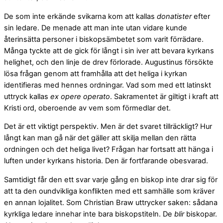
De som inte erkände svikarna kom att kallas
donatister
efter
sin ledare. De menade att man inte utan vidare kunde
återinsätta personer i biskopsämbetet som varit förrädare.
Många tyckte att de gick för långt i sin iver att bevara kyrkans
helighet, och den linje de drev förlorade. Augustinus försökte
lösa frågan genom att framhålla att det heliga i kyrkan
identifieras med hennes ordningar. Vad som med ett latinskt
uttryck kallas
ex opere operato
. Sakramentet är giltigt i kraft att
Kristi ord, oberoende av vem som förmedlar det.
Det är ett viktigt perspektiv. Men är det svaret tillräckligt? Hur
långt kan man gå när det gäller att skilja mellan den rätta
ordningen och det heliga livet? Frågan har fortsatt att hänga i
luften under kyrkans historia. Den är fortfarande obesvarad.
Samtidigt får den ett svar varje gång en biskop inte drar sig för
att ta den oundvikliga konflikten med ett samhälle som kräver
en annan lojalitet. Som Christian Braw uttrycker saken: sådana
kyrkliga ledare innehar inte bara biskopstiteln. De
blir
biskopar.