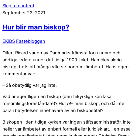
Skip to content
September 22, 2021
Hur blir man biskop?
EKiBS
Fastebloggen
Olfert Ricard var en av Danmarks främsta förkunnare och
andliga ledare under det tidiga 1900-talet. Han blev aldrig
biskop, trots att många ville se honom i ämbetet. Hans egen
kommentar var:
– Så obetydlig var jag inte.
Vad är egentligen en biskop (den frikyrklige kan läsa:
församlingsföreståndare)? Hur
blir
man biskop, och då inte
bara i betydelsen innehavare av en biskopstitel?
Biskopen i den tidiga kyrkan var ingen stiftsadministratör, inte
heller var ämbetet av enbart formell eller juridisk art. I en essä
om biskopsämbetet i den unga kyrkan menar Christian Braw