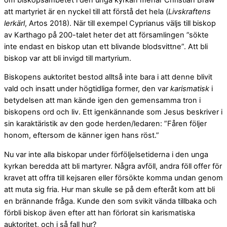
att martyriet är en nyckel till att förstå det hela (
Livskraftens
lerkärl
, Artos 2018). När till exempel Cyprianus väljs till biskop
av Karthago på 200-talet heter det att församlingen ”sökte
inte endast en biskop utan ett blivande blodsvittne”. Att bli
biskop var att bli invigd till martyrium.
Biskopens auktoritet bestod alltså inte bara i att denne blivit
vald och insatt under högtidliga former, den var
karismatisk
i
betydelsen att man kände igen den gemensamma tron i
biskopens ord och liv. Ett igenkännande som Jesus beskriver i
sin karaktäristik av den gode herden/ledaren: ”Fåren följer
honom, eftersom de känner igen hans röst.”
Nu var inte alla biskopar under förföljelsetiderna i den unga
kyrkan beredda att bli martyrer. Några avföll, andra föll offer för
kravet att offra till kejsaren eller försökte komma undan genom
att muta sig fria. Hur man skulle se på dem efteråt kom att bli
en brännande fråga. Kunde den som svikit vända tillbaka och
förbli biskop även efter att han förlorat sin karismatiska
auktoritet, och i så fall hur?