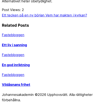
Alternativet heter obetydlighet.
Post Views:
2
Ett tecken på en ny början
Vem har makten i kyrkan?
Related Posts
Fastebloggen
Ett liv i sanning
Fastebloggen
En god inriktning
Fastebloggen
Vildåsnans frihet
Johannesakademin ©2026 Upphovsrätt. Alla rättigheter
förbehållna.