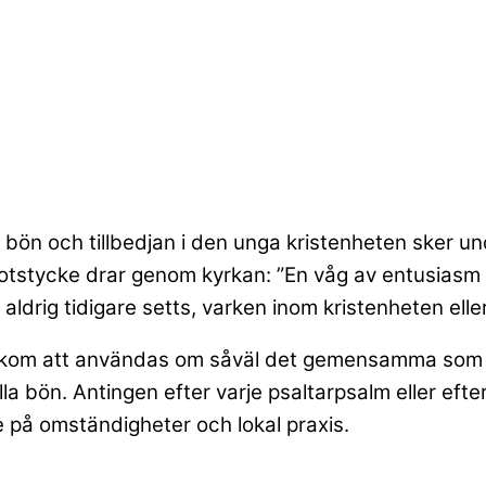
l bön och tillbedjan i den unga kristenheten sker u
motstycke drar genom kyrkan: ”En våg av entusiasm öv
aldrig tidigare setts, varken inom kristenheten ell
 kom att användas om såväl det gemensamma som en
lla bön. Antingen efter varje psaltarpsalm eller ef
 på omständigheter och lokal praxis.