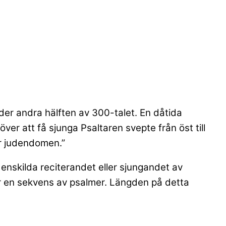
nder andra hälften av 300-talet. En dåtida
er att få sjunga Psaltaren svepte från öst till
er judendomen.”
skilda reciterandet eller sjungandet av
ter en sekvens av psalmer. Längden på detta