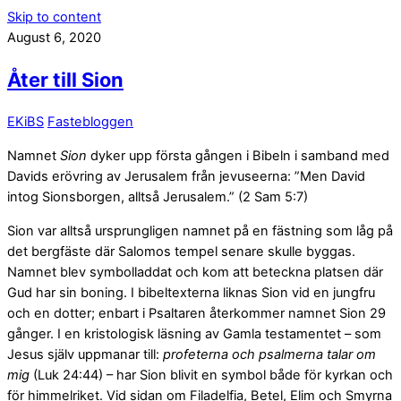
Skip to content
August 6, 2020
Åter till Sion
EKiBS
Fastebloggen
Namnet
Sion
dyker upp första gången i Bibeln i samband med
Davids erövring av Jerusalem från jevuseerna: ”Men David
intog Sionsborgen, alltså Jerusalem.” (2 Sam 5:7)
Sion var alltså ursprungligen namnet på en fästning som låg på
det bergfäste där Salomos tempel senare skulle byggas.
Namnet blev symbolladdat och kom att beteckna platsen där
Gud har sin boning. I bibeltexterna liknas Sion vid en jungfru
och en dotter; enbart i Psaltaren återkommer namnet Sion 29
gånger. I en kristologisk läsning av Gamla testamentet – som
Jesus själv uppmanar till:
profeterna och psalmerna talar om
mig
(Luk 24:44) – har Sion blivit en symbol både för kyrkan och
för himmelriket. Vid sidan om Filadelfia, Betel, Elim och Smyrna