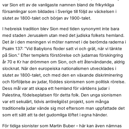
var Sion ett av de vanligaste namnen bland de frikyrkliga
församlingar som bildades i Sverige till följd av väckelsen i
slutet av 1800-talet och början av 1900-talet.
I hebreisk tradition blev Sion med tiden synonymt inte bara
med staden Jerusalem utan med det judiska folkets hemland.
Det är i den meningen vi möter namnet i de berömda raderna i
Psalm 137: ”Vid Babylons floder satt vi och grät, när vi tänkte
på Sion.” Efter templets förstörelse och judarnas förskingring
år 70 e Kr har drömmen om Sion, och ett återvändande, aldrig
slocknat. När den europeiska nationalismen utvecklades i
slutet av 1800-talet, och med den en växande diskriminering
och förföljelse av judar, föddes sionismen som politisk rörelse.
Dess mål var att skapa ett hemland för världens judar i
Palestina, födelseplatsen för detta folk. Den unga sionismen
var ett sekulärt, tidvis antireligiöst projekt, som många
traditionella judar vände sig mot eftersom man uppfattade det
som ett sätt att ta det gudomliga löftet i egna händer.
För tidiga sionister som Martin Buber – här kan även nämnas