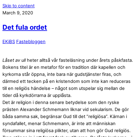
Skip to content
March 9, 2020
Det fula ordet
EKiBS
Fastebloggen
Låset av ull
heter alltså vår fasteläsning under årets påskfasta.
Bokens titel är en metafor för en tradition där kapellen och
kyrkorna står öppna, inte bara när gudstjänster firas, och
därmed ett tecken på en kristendom som inte kan reduceras
till en religiös händelse – något som utspelar sig mellan de
tider då kyrkdörrarna är upplåsta.
Det är religion i denna senare betydelse som den ryske
prästen Alexander Schmemann liknar vid sekularism. De gör
båda samma sak, begränsar Gud till det ”religiösa”. Kärnan i
syndafallet, menar Schmemann, är inte att människan
försummar sina religiösa plikter, utan att hon gör Gud religiös.