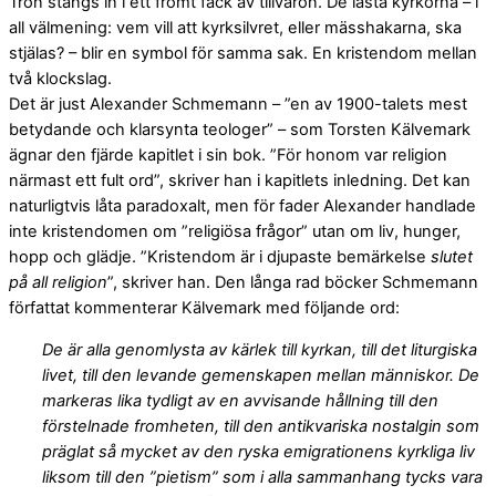
Tron stängs in i ett fromt fack av tillvaron. De låsta kyrkorna – i
all välmening: vem vill att kyrksilvret, eller mässhakarna, ska
stjälas? – blir en symbol för samma sak. En kristendom mellan
två klockslag.
Det är just Alexander Schmemann – ”en av 1900-talets mest
betydande och klarsynta teologer” – som Torsten Kälvemark
ägnar den fjärde kapitlet i sin bok. ”För honom var religion
närmast ett fult ord”, skriver han i kapitlets inledning. Det kan
naturligtvis låta paradoxalt, men för fader Alexander handlade
inte kristendomen om ”religiösa frågor” utan om liv, hunger,
hopp och glädje. ”Kristendom är i djupaste bemärkelse
slutet
på all religion
”, skriver han. Den långa rad böcker Schmemann
författat kommenterar Kälvemark med följande ord:
De är alla genomlysta av kärlek till kyrkan, till det liturgiska
livet, till den levande gemenskapen mellan människor. De
markeras lika tydligt av en avvisande hållning till den
förstelnade fromheten, till den antikvariska nostalgin som
präglat så mycket av den ryska emigrationens kyrkliga liv
liksom till den ”pietism” som i alla sammanhang tycks vara